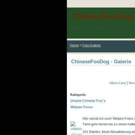
Chinese Foo Dog
Donnerstag, 06. August 2026 - 23:02h und d
Home
»
Foto-Galerie
ChineseFooDog - Galerie
Alben-Liste
|
Neu
Kategorie
Unsere Chinese Foo´s
Welpen Fotos
Hier werde ich euch Welpen-Fotos v
Tiere geht hierbei bis zu einem halb
101 Dateien, letzte Aktualisierung