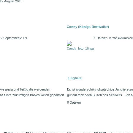
m 12.August 2013
Conny (Königs-Rottweiler)
m 12.September 2009
1 Dateien, letzte Aktualis
Jungtiere
ie gierig und fleißig die werdenden
Es ist wunderschön tollpatschige Jungtiere z
ss ihre zukünftigen Babies weich gepolstert
gut am fehlenden Busch des Schweifs ... diese
0 Dateien