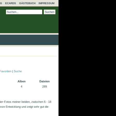
NG
ECARDS
GÄSTEBUCH
IMPRESSUM
Favoriten
|
Suche
Alben
Dateien
4
289
ier-Fotos meiner beiden, zwischen 6 - 18
nze Entwicklung und zeigt sehr gut die