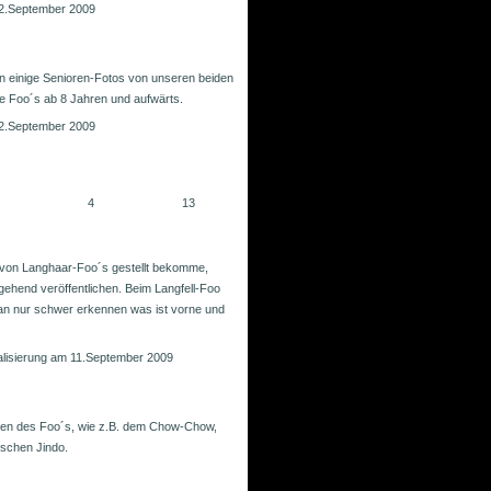
 12.September 2009
n einige Senioren-Fotos von unseren beiden
re Foo´s ab 8 Jahren und aufwärts.
 12.September 2009
4
13
 von Langhaar-Foo´s gestellt bekomme,
gehend veröffentlichen. Beim Langfell-Foo
an nur schwer erkennen was ist vorne und
ualisierung am 11.September 2009
dten des Foo´s, wie z.B. dem Chow-Chow,
ischen Jindo.