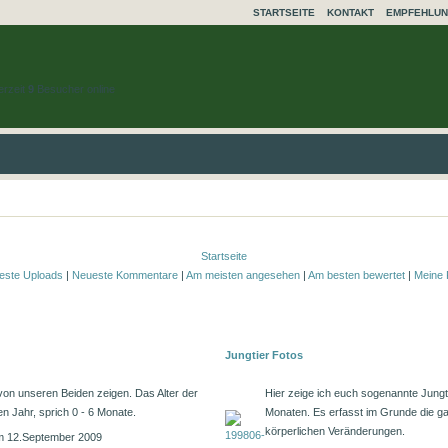
STARTSEITE
KONTAKT
EMPFEHLU
erzeit
9
Besucher online
Startseite
este Uploads
|
Neueste Kommentare
|
Am meisten angesehen
|
Am besten bewertet
|
Meine 
Jungtier Fotos
on unseren Beiden zeigen. Das Alter der
Hier zeige ich euch sogenannte Jungt
en Jahr, sprich 0 - 6 Monate.
Monaten. Es erfasst im Grunde die ga
körperlichen Veränderungen.
 am 12.September 2009