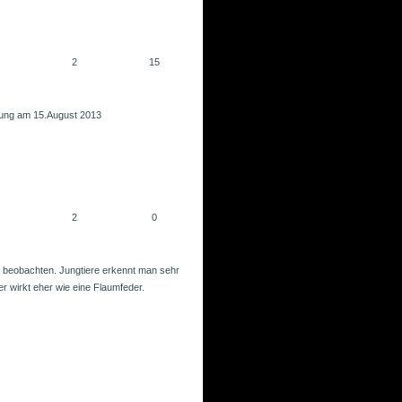
2
15
ierung am 15.August 2013
2
0
u beobachten. Jungtiere erkennt man sehr
r wirkt eher wie eine Flaumfeder.