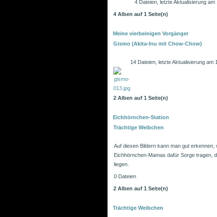
4 Dateien, letzte Aktualisierung a
4 Alben auf 1 Seite(n)
Meine vierbeinigen Vorgänger
Gismo (Akita-Inu mit Chow-Chow)
14 Dateien, letzte Aktualisierung a
2 Alben auf 1 Seite(n)
Eichhörnchen-Station
Trächtige Weibchen
Auf diesen Bildern kann man gut erkennen, w
Eichhörnchen-Mamas dafür Sorge tragen, da
liegen.
0 Dateien
2 Alben auf 1 Seite(n)
Trächtige Weibchen