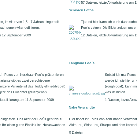
57 Dateien, letzte Aktualisierung am
Senioren Fotos
 im Alter von 1,5 - 7 Jahren eingestellt.
Tja und hier kann ich euch dann scho
wachsenen-Alter definieren.
Foo´s zeigen. Die Bilder zeigen unse
 am 12.September 2009
12 Dateien, letzte Aktualisierung am
Langhaar Foo´s
uch Fotos von Kurzhaar-Foo´s präsentieren.
Sobald ich mal Fotos
ariante gibt es zwei verschiedene
werde ich sie hier um
ürzere Variante ist das Teddyfell (teddycoat)
(rough coat), kann m
gere das Plüschfell (plushycoat).
was ist hinten.
 Aktualisierung am 11.September 2009
1 Dateien, letzte Akt
Nahe Verwandte
eingestellt. Das Alter der Foo´s geht bis zu
Hier findet ihr Fotos von sehr nahen Verwan
s Ihr einen guten Einblick ins Heranwachsen
Akita-Inu, Shiba-Inu, Sharpei und dem korean
0 Dateien