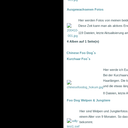
Ausgewachsenen Fotos
Hier werden Fotos von meinen beiden,
Diese Zeit kann man als aktives Er
119 Dateien, letzte Aktualisierung
4 Alben auf 1 Seite(n)
Chinese Foo Dog´s
Kurzhaar Foo´s
Hier werde ich E
Bei der Kurzhaarv
Haarlängen. Die k
und die etwas län
8 Dateien, letzte
Foo Dog Welpen & Jungtiere
Hier sind Welpen und Jungtierfotos 
einem Alter von 9 Monaten. So das
bekommt.