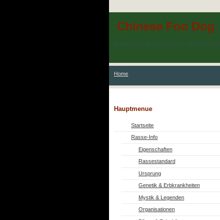
Chinese Foo Dog
Donnerstag, 06. August 2026 - 04:55h und d
Home
Hauptmenue
Startseite
Rasse-Info
Eigenschaften
Rassestandard
Ursprung
Genetik & Erbkrankheiten
Mystik & Legenden
Organisationen