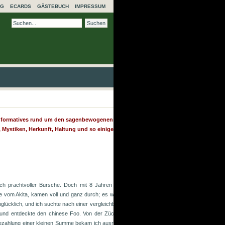
NG
ECARDS
GÄSTEBUCH
IMPRESSUM
l informatives rund um den sagenbewogenen Chinese
ystiken, Herkunft, Haltung und so einiges mehr...
ch prachtvoller Bursche. Doch mit 8 Jahren musste ich ihn auf Grund einer genetische
e vom Akita, kamen voll und ganz durch; es war manchmal richtig zum Mäuse melken. Ich l
glücklich, und ich suchte nach einer vergleichbaren Rasse. Durch den Tipp von einer Freund
und entdeckte den chinese Foo. Von der Züchterin war Telefon und Adresse angegeben, u
 Bezahlung einer kleinen Summe bekam ich ausreichend Informationen und sogar eine Videok