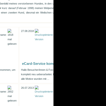
benbild meines verstorbenen Hundes, in den unterschiedlichsten Farbvarianten. Durch das 
ir kurz darauf (Februar 1998) meinen Welpenwunsch erfüllen konnte, incl. einer Videoaufz
einen zweiten Hund, diesmal ein Weibchen und beide lieben sich heiss und innig. Bilder
27.08.2018
eCard-Service komplett NEU !
 genommen, um
Hallo Besucher/innen & Foo-Liebhaber/innen, unser eCard-Service wurd
komplett neu ueberarbeitet. Die Kartenlayouts erscheinen nun im neuen G
alle Motive wurden mit ...
26.07.2013