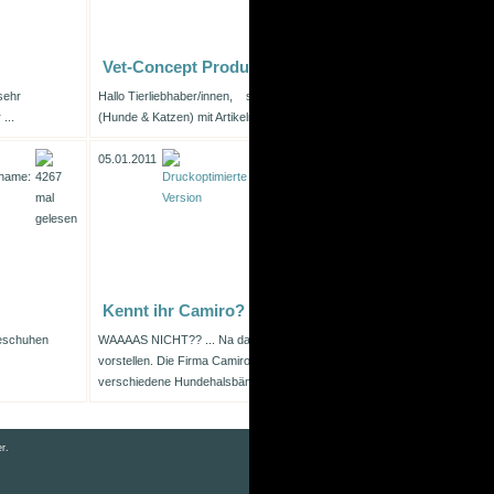
Vet-Concept Produkte
sehr
Hallo Tierliebhaber/innen,
schon seit einigen Jahren füttere ich meine Li
...
(Hunde & Katzen) mit Artikeln von Vet-Concept. Diese ...
05.01.2011
Kennt ihr Camiro?
eschuhen
WAAAAS NICHT?? ... Na dann lasst mich Camiro Heimtierzubehör mal be
vorstellen. Die Firma Camiro fertigt seit Jahren; ganz tolle, massgeschnei
verschiedene Hundehalsbänder, ...
r.