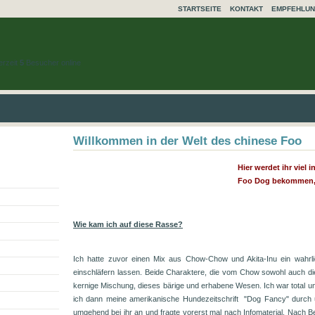
STARTSEITE
KONTAKT
EMPFEHLU
erzeit
5
Besucher online
Willkommen in der Welt des chinese Foo
Hier werdet ihr vie
Foo Dog bekommen, M
Wie kam ich auf diese Rasse?
Ich hatte zuvor einen Mix aus Chow-Chow und Akita-Inu ein wahrli
einschläfern lassen. Beide Charaktere, die vom Chow sowohl auch di
kernige Mischung, dieses bärige und erhabene Wesen. Ich war total un
ich dann meine amerikanische Hundezeitschrift "Dog Fancy" durch 
umgehend bei ihr an und fragte vorerst mal nach Infomaterial. Nach