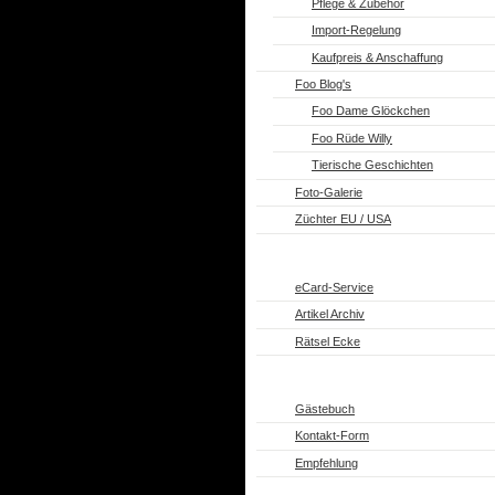
Pflege & Zubehör
Import-Regelung
Kaufpreis & Anschaffung
Foo Blog's
Foo Dame Glöckchen
Foo Rüde Willy
Tierische Geschichten
Foto-Galerie
Züchter EU / USA
eCard-Service
Artikel Archiv
Rätsel Ecke
Gästebuch
Kontakt-Form
Empfehlung