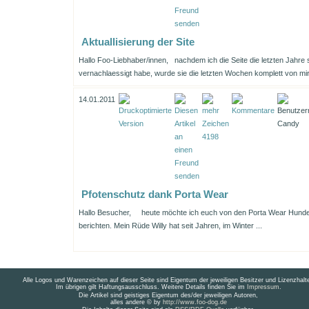
Aktuallisierung der Site
Hallo Foo-Liebhaber/innen, nachdem ich die Seite die letzten Jahre 
vernachlaessigt habe, wurde sie die letzten Wochen komplett von mir 
14.01.2011
Pfotenschutz dank Porta Wear
Hallo Besucher,
heute möchte ich euch von den Porta Wear Hund
berichten. Mein Rüde Willy hat seit Jahren, im Winter ...
Alle Logos und Warenzeichen auf dieser Seite sind Eigentum der jeweiligen Besitzer und Lizenzhalte
Im übrigen gilt Haftungsausschluss. Weitere Details finden Sie im
Impressum
.
Die Artikel sind geistiges Eigentum des/der jeweiligen Autoren,
alles andere © by
http://www.foo-dog.de