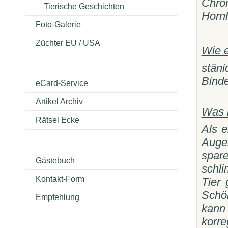
Chro
Tierische Geschichten
Horn
Foto-Galerie
Züchter EU / USA
Wie e
stän
Binde
eCard-Service
Artikel Archiv
Was 
Rätsel Ecke
Als e
Auge
spar
Gästebuch
schl
Kontakt-Form
Tier
Schö
Empfehlung
kann
korre