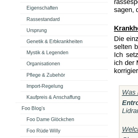
rassesp
Eigenschaften
sagen, 
Rassestandard
Krankh
Ursprung
Die ein
Genetik & Erbkrankheiten
selten b
Mystik & Legenden
Ich set
ich der
Organisationen
korrigie
Pflege & Zubehör
Import-Regelung
Was i
Kaufpreis & Anschaffung
Entr
Foo Blog's
Lidra
Foo Dame Glöckchen
Welc
Foo Rüde Willy