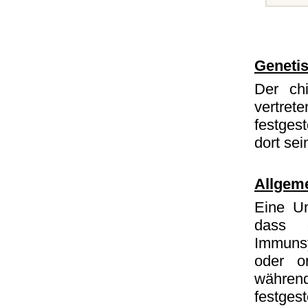
Geneti
Der ch
vertret
festges
dort sei
Allgem
Eine Un
dass 
Immunsy
oder or
während
festge