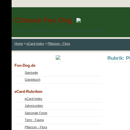
Chinese Foo Dog
Freitag, 07. August 2026 - 00:29h und derzeit
1
Besucher online
Home
»
eCard-Index
»
Pflanzen - Flora
Rubrik: Pf
Foo-Dog.de
Startseite
Gästebuch
eCard-Rubriken
eCard-Index
Jahreszeiten
Saisonale Feste
Tiere - Fauna
Pflanzen - Flora