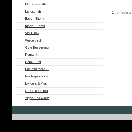
Blumensträuße
Landschaft
[ 1 ]
2
Nächste
Baby - Eltern
Kiddie - Cards
Viel Glück
Wiegenfest
Gute Besserung
Romantik
Liebe - Flirt
Fun and more ...
Nostalgie - Retro
Dividers & Pins
Gruss ohne Bild
Yippie - no work!