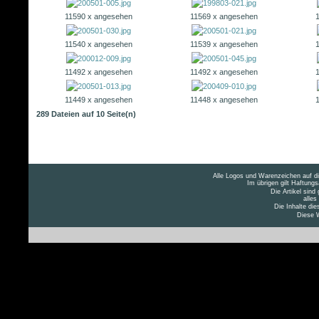
11590 x angesehen
11569 x angesehen
11540 x angesehen
11539 x angesehen
11492 x angesehen
11492 x angesehen
11449 x angesehen
11448 x angesehen
289 Dateien auf 10 Seite(n)
Alle Logos und Warenzeichen auf die
Im übrigen gilt Haftung
Die Artikel sind
alles
Die Inhalte die
Diese W