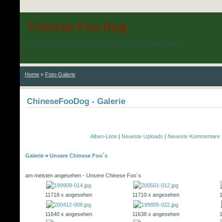
Chinese Foo Dog
Samstag, 08. August 2026 - 10:22h und derzeit
3
Besucher online
Home
»
Foto-Galerie
ChineseFooDog - Galerie
Alben-Liste
|
Neueste Uploads
|
Neueste Kommentare
Galerie
>
Unsere Chinese Foo´s
am meisten angesehen - Unsere Chinese Foo´s
11718 x angesehen
11710 x angesehen
11640 x angesehen
11638 x angesehen