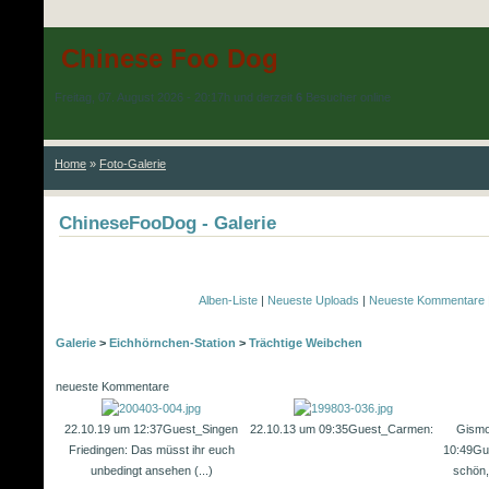
Chinese Foo Dog
Freitag, 07. August 2026 - 20:17h und derzeit
6
Besucher online
Home
»
Foto-Galerie
ChineseFooDog - Galerie
Alben-Liste
|
Neueste Uploads
|
Neueste Kommentare
Galerie
>
Eichhörnchen-Station
>
Trächtige Weibchen
neueste Kommentare
22.10.19 um 12:37
Guest_Singen
22.10.13 um 09:35
Guest_Carmen:
Gismo
Friedingen: Das müsst ihr euch
10:49
Gu
unbedingt ansehen (...)
schön,