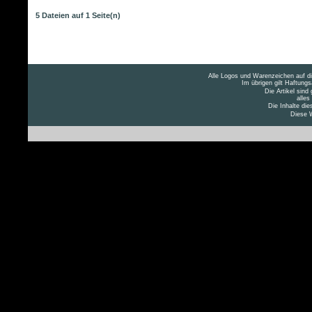
5 Dateien auf 1 Seite(n)
Alle Logos und Warenzeichen auf die
Im übrigen gilt Haftung
Die Artikel sind
alles
Die Inhalte die
Diese W