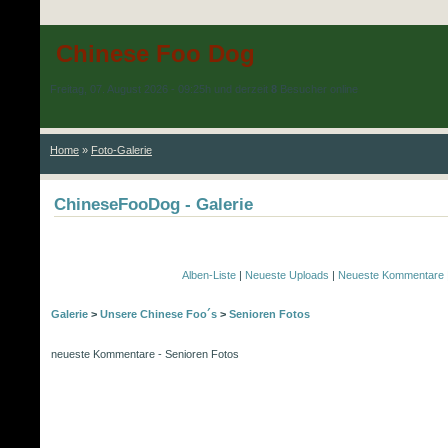
Chinese Foo Dog
Freitag, 07. August 2026 - 09:25h und derzeit
8
Besucher online
Home
»
Foto-Galerie
ChineseFooDog - Galerie
Alben-Liste
|
Neueste Uploads
|
Neueste Kommentare
Galerie
>
Unsere Chinese Foo´s
>
Senioren Fotos
neueste Kommentare - Senioren Fotos