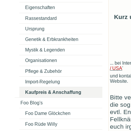
Eigenschaften
Kurz 
Rassestandard
Ursprung
Genetik & Erbkrankheiten
Mystik & Legenden
Organisationen
... bei In
/ USA
'
Pflege & Zubehör
und konta
Website.
Import-Regelung
Kaufpreis & Anschaffung
Bitte v
Foo Blog's
die sog
evtl. 
Foo Dame Glöckchen
Fellknä
Foo Rüde Willy
euch ir